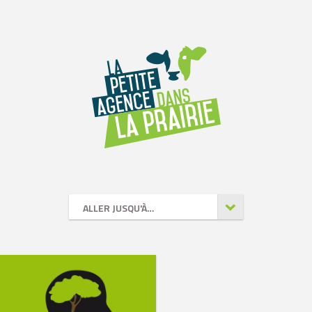
ALLER JUSQU'À…