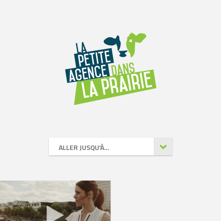
ALLER JUSQU'À…