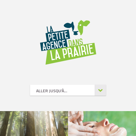
ALLER JUSQU'À…