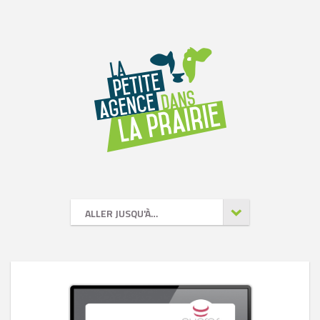
ALLER JUSQU'À…