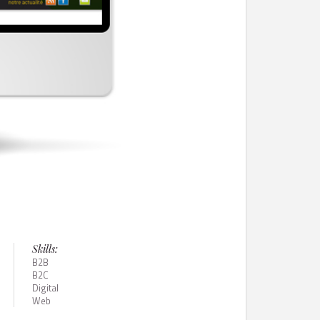
Skills:
B2B
B2C
Digital
Web