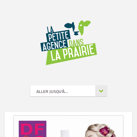
ALLER JUSQU'À…