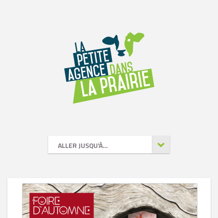
ALLER JUSQU'À…